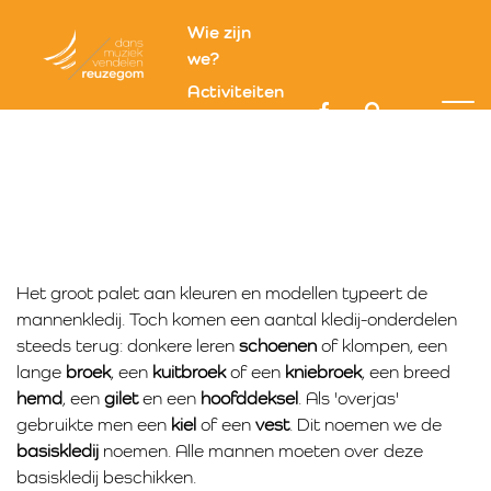
Wie zijn
we?
Activiteiten
Kledij
Optredens
Mannenkledij
Contact
Uitgebreide info streekkledij
Reuzegomkledij
Vrouwenkledij
Mannenkledij
Het groot palet aan kleuren en modellen typeert de
mannenkledij. Toch komen een aantal kledij-onderdelen
steeds terug: donkere leren
schoenen
of klompen, een
lange
broek
, een
kuitbroek
of een
kniebroek
, een breed
hemd
, een
gilet
en een
hoofddeksel
. Als 'overjas'
gebruikte men een
kiel
of een
vest
. Dit noemen we de
basiskledij
noemen. Alle mannen moeten over deze
basiskledij beschikken.