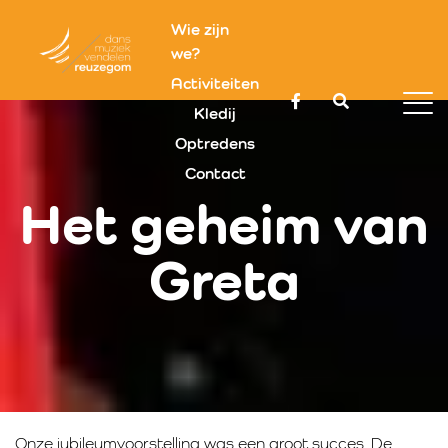
Wie zijn
we?
Activiteiten
Kledij
Optredens
Contact
Het geheim van
Greta
Onze jubileumvoorstelling was een groot succes. De