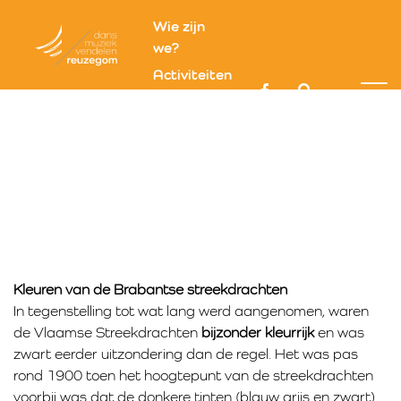
Wie zijn
we?
Activiteiten
Kledij
Optredens
Kleuren in
Contact
streekdrachten
Uitgebreide info streekkledij
Reuzegomkledij
Vrouwenkledij
Mannenkledij
Kleuren van de Brabantse streekdrachten
In tegenstelling tot wat lang werd aangenomen, waren
de Vlaamse Streekdrachten
bijzonder kleurrijk
en was
zwart eerder uitzondering dan de regel. Het was pas
rond 1900 toen het hoogtepunt van de streekdrachten
voorbij was dat de donkere tinten (blauw grijs en zwart)